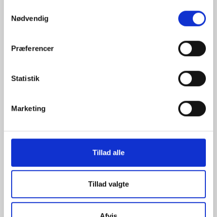
Samtykkevalg
Postadresse:
Nødvendig
Bjerrebyvej 91
Præferencer
5700 Svendborg
Statistik
Åbningstider
Marketing
Mandag – Fredag: 08:00-16:30
Tillad alle
Tillad valgte
Navigation
Afvis