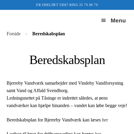
ER UHELDET UDE? RING 25 70 06 79
Menu
Forside
»
Forside
Beredskabsplan
Vandværket
Beredskabsplan
Pris/takster
Bestyrelsen
Bjerreby Vandværk samarbejder med Vindeby Vandforsyning
samt Vand og Affald Svendborg.
Kontakt
Ledningsnettet på Tåsinge er indrettet således, at øens
vandværker kan hjælpe hinanden – vandet kan løbe begge veje!
Beredskabsplan
Beredskabsplan for Bjerreby Vandværk kan læses
her
Selvbetjening
Logbog til brug for driftsansvarlige kan hentes
her