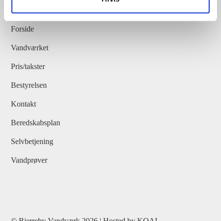
Forside
Vandværket
Pris/takster
Bestyrelsen
Kontakt
Beredskabsplan
Selvbetjening
Vandprøver
© Bjerreby Vandværk 2026 | Hosted by
KOAL