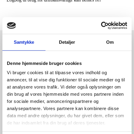
Vandprøver
Kontakt
Samtykke
Detaljer
Om
Denne hjemmeside bruger cookies
kontakt@bjerrebyvand.dk
Vi bruger cookies til at tilpasse vores indhold og
annoncer, til at vise dig funktioner til sociale medier og til
25700679
at analysere vores trafik. Vi deler også oplysninger om
20701302
din brug af vores hjemmeside med vores partnere inden
for sociale medier, annonceringspartnere og
analysepartnere. Vores partnere kan kombinere disse
data med andre oplysninger, du har givet dem, eller som
Adresse
de har indsamlet fra din brug af deres tjenester.