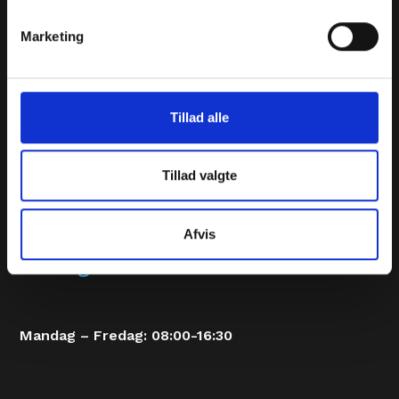
Adresse
Marketing
Postadresse:
Tillad alle
Bjerrebyvej 91
Tillad valgte
5700 Svendborg
Afvis
Åbningstider
Mandag – Fredag: 08:00-16:30