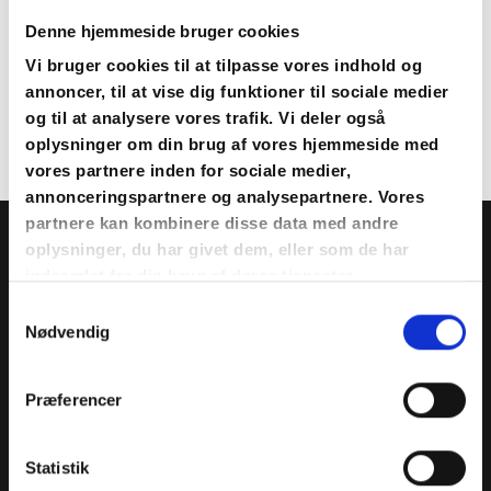
Denne hjemmeside bruger cookies
Referat generalforsamling 5.oktober 2020
Vi bruger cookies til at tilpasse vores indhold og
Formandens beretning 2020 driftsår 2019
annoncer, til at vise dig funktioner til sociale medier
og til at analysere vores trafik. Vi deler også
Regnskab 2019
oplysninger om din brug af vores hjemmeside med
vores partnere inden for sociale medier,
annonceringspartnere og analysepartnere. Vores
partnere kan kombinere disse data med andre
Kontakt
oplysninger, du har givet dem, eller som de har
indsamlet fra din brug af deres tjenester.
Samtykkevalg
kontakt@bjerrebyvand.dk
Nødvendig
25700679
Præferencer
20701302
Statistik