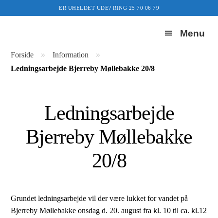
ER UHELDET UDE? RING 25 70 06 79
Menu
Forside
»
»
Forside
Information
Ledningsarbejde Bjerreby Møllebakke 20/8
Vandværket
Pris/takster
Ledningsarbejde
Bestyrelsen
Bjerreby Møllebakke
Kontakt
20/8
Beredskabsplan
Grundet ledningsarbejde vil der være lukket for vandet på
Selvbetjening
Bjerreby Møllebakke onsdag d. 20. august fra kl. 10 til ca. kl.12