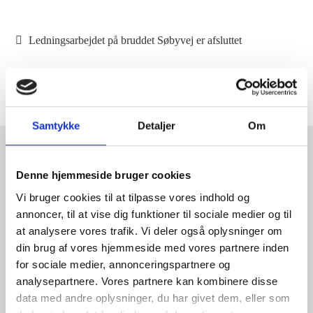
Vandprøver
Indlægsnavigation
Previous
Ledningsarbejdet på bruddet Søbyvej er afsluttet
post:
Next
Ledningsarbejde mandag d. 20. oktober Bjerrebyvej, Bjerreby
post:
Møllevej og Bjerreby Møllebakke
Samtykke
Detaljer
Om
Kontakt
Denne hjemmeside bruger cookies
Vi bruger cookies til at tilpasse vores indhold og
kontakt@bjerrebyvand.dk
annoncer, til at vise dig funktioner til sociale medier og til
at analysere vores trafik. Vi deler også oplysninger om
25700679
din brug af vores hjemmeside med vores partnere inden
for sociale medier, annonceringspartnere og
20701302
analysepartnere. Vores partnere kan kombinere disse
data med andre oplysninger, du har givet dem, eller som