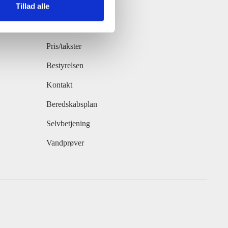
Tillad alle
Forside
Vandværket
Pris/takster
Bestyrelsen
Kontakt
Beredskabsplan
Selvbetjening
Vandprøver