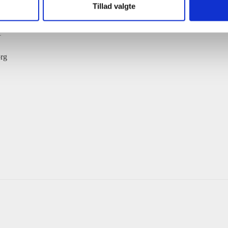
Tillad valgte
Mandag – Fredag: 08:00-16:30
1
rg