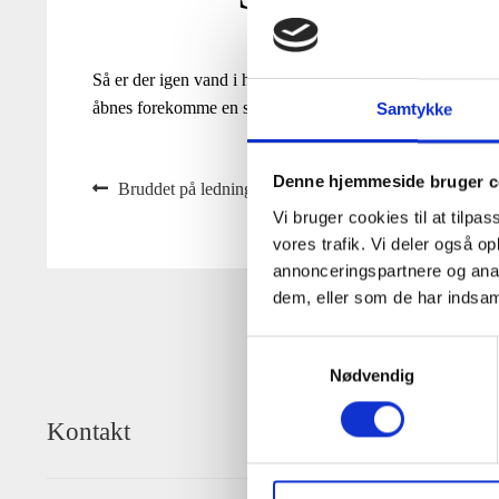
Så er der igen vand i hanerne. Der kan være lidt luft i sys
åbnes forekomme en smule grumset.
Samtykke
Denne hjemmeside bruger c
Indlægsnavigation
Previous
Bruddet på ledningsnettet på Søvej ud for nr. 21 er fu
post:
Next
Vi bruger cookies til at tilpas
Ledningsarbej
vores trafik. Vi deler også 
post:
annonceringspartnere og anal
dem, eller som de har indsaml
Samtykkevalg
Nødvendig
Kontakt
Adresse