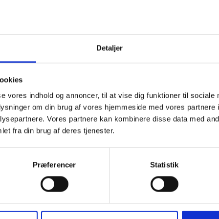
temet og vandet kan lige når der
Detaljer
ookies
ndet
se vores indhold og annoncer, til at vise dig funktioner til sociale
de Bjerreby Møllebakke 20/8
oplysninger om din brug af vores hjemmeside med vores partnere i
ysepartnere. Vores partnere kan kombinere disse data med andr
et fra din brug af deres tjenester.
Præferencer
Statistik
Åbningstider