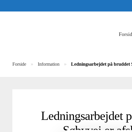
Forsi
»
»
Forside
Information
Ledningsarbejdet på bruddet S
Ledningsarbejdet p
Søbyvej er afsl