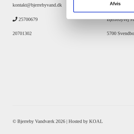
Afvis
kontakt@bjerrebyvand.dk
Postadresse:
25700679
Bjerrebyvej 9
20701302
5700 Svendbo
© Bjerreby Vandværk 2026 | Hosted by
KOAL