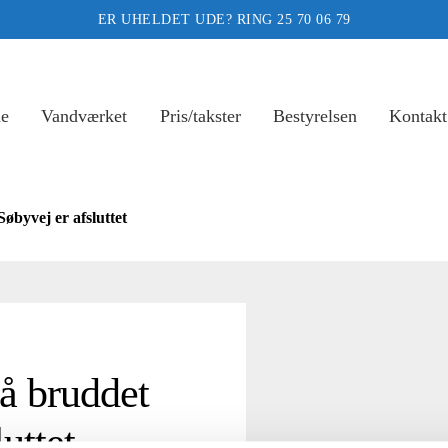
ER UHELDET UDE? RING 25 70 06 79
de
Vandværket
Pris/takster
Bestyrelsen
Kontakt
øbyvej er afsluttet
å bruddet
uttet